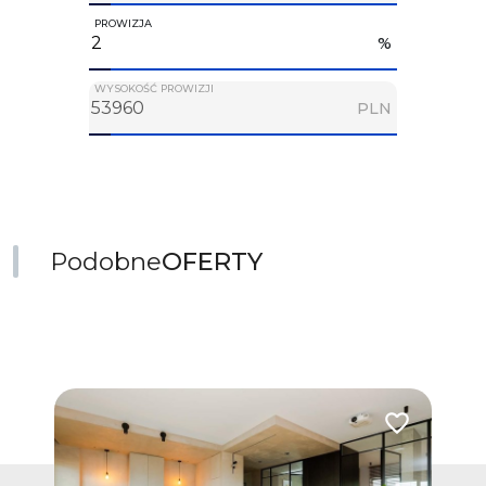
PROWIZJA
%
WYSOKOŚĆ PROWIZJI
PLN
Podobne
OFERTY
Dodaj do ulub