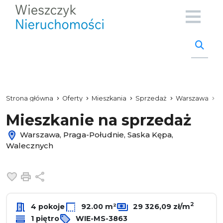
Strona główna
Oferty
Mieszkania
Sprzedaż
Warszawa
P
Mieszkanie na sprzedaż
Warszawa, Praga-Południe, Saska Kępa,
Walecznych
Dodaj do ulubionych
Drukuj
Udostępnij
2
4 pokoje
92.00 m²
29 326,09 zł/m
1 piętro
WIE-MS-3863