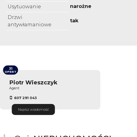
narożne
Usytuowanie
Drzwi
tak
antywłamaniowe
31
OFERT
Piotr Wieszczyk
Agent
607 291 043
Napisz wiadomość