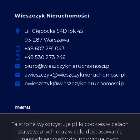
Wieszczyk Nieruchomości
ul. Głębocka 54D lok 45
03-287 Warszawa
+48 607 291 043
+48 530 273 246
biuro@wieszczyknieruchomosci.pl
ewieszczyk@wieszczyknieruchomosci.pl
pwieszczyk@wieszczyknieruchomosci.pl
menu
Strona główna
Ta strona wykorzystuje pliki cookies w celach
O firmie
statystycznych oraz w celu dostosowania
naszych serwisów do indywidualnych
Oferty