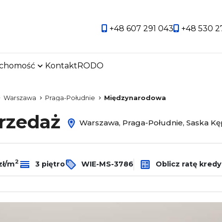
+48 607 291 043
+48 530 2
uchomość
Kontakt
RODO
favorite
Warszawa
Praga-Południe
Międzynarodowa
przedaż
Warszawa, Praga-Południe, Saska K
2
zł/m
3 piętro
WIE-MS-3786
Oblicz ratę kredy