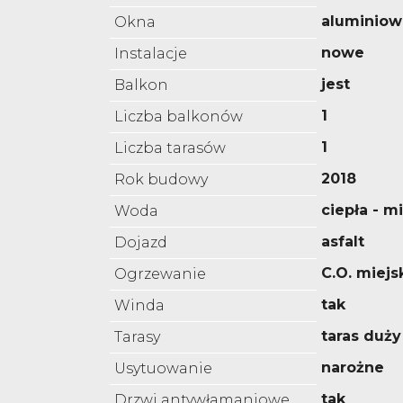
aluminiow
Okna
nowe
Instalacje
jest
Balkon
1
Liczba balkonów
1
Liczba tarasów
2018
Rok budowy
ciepła - m
Woda
asfalt
Dojazd
C.O. miejs
Ogrzewanie
tak
Winda
taras duży
Tarasy
narożne
Usytuowanie
tak
Drzwi antywłamaniowe