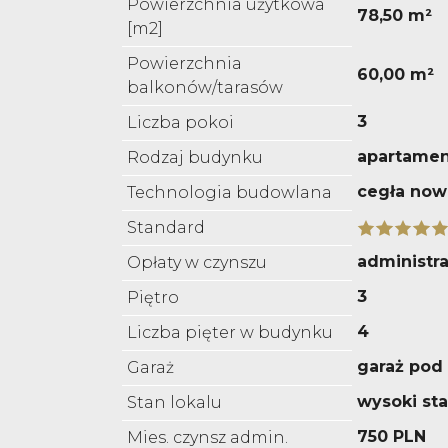
Powierzchnia użytkowa
78,50 m²
[m2]
Powierzchnia
60,00 m²
balkonów/tarasów
3
Liczba pokoi
apartame
Rodzaj budynku
cegła now
Technologia budowlana
Standard
administra
Opłaty w czynszu
3
Piętro
4
Liczba pięter w budynku
garaż pod
Garaż
wysoki st
Stan lokalu
750 PLN
Mies. czynsz admin.