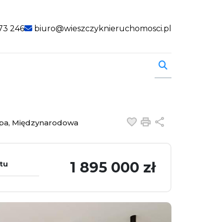
73 246
biuro@wieszczyknieruchomosci.pl
Dodaj do ulubiony
Drukuj
Udostępnij
ępa, Międzynarodowa
1 895 000 zł
tu