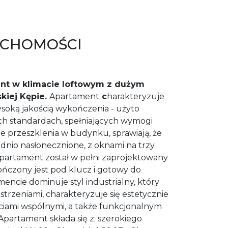
UCHOMOŚCI
ent w klimacie loftowym z dużym
kiej Kępie.
Apartament
c
harakteryzuje
soką jakością wykończenia - użyto
ch standardach, spełniających wymogi
e przeszklenia w budynku, sprawiają, że
dnio nasłonecznione, z oknami na trzy
apartament został w pełni zaprojektowany
ończony jest pod klucz i gotowy do
encie dominuje styl industrialny, który
strzeniami, charakteryzuje się estetycznie
iami wspólnymi, a także funkcjonalnym
partament składa się z: szerokiego