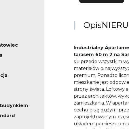
Opis
NIER
ntowiec
Industrialny Apartam
tarasem 60 m 2 na Sas
a
się przede wszystkim wy
materiałów o najwyższy
cja
premium. Ponadto liczn
mieszkanie jest odpowie
strony świata. Loftowy 
przez architektów, wyk
zamieszkania. W apartam
 budynkiem
cechuje się dużymi prze
andard
zaprojektowanymi częśc
układem pomieszczeń. A