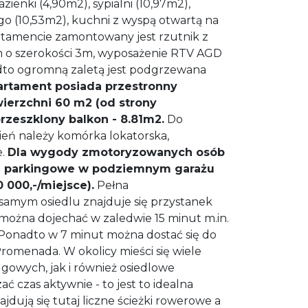
zienki (4,90m2), sypialni (10,97m2),
o (10,53m2), kuchni z wyspą otwartą na
rtamencie zamontowany jest rzutnik z
 o szerokości 3m, wyposażenie RTV AGD
adto ogromną zaletą jest podgrzewana
artament posiada przestronny
ierzchni 60 m2 (od strony
przeszklony balkon - 8.81m2.
Do
ń należy komórka lokatorska,
e.
Dla wygody zmotoryzowanych osób
ca parkingowe w podziemnym garażu
 000,-/miejsce).
Pełna
y samym osiedlu znajduje się przystanek
można dojechać w zaledwie 15 minut m.in.
Ponadto w 7 minut można dostać się do
menada. W okolicy mieści się wiele
owych, jak i również osiedlowe
zać czas aktywnie - to jest to idealna
najdują się tutaj liczne ścieżki rowerowe a