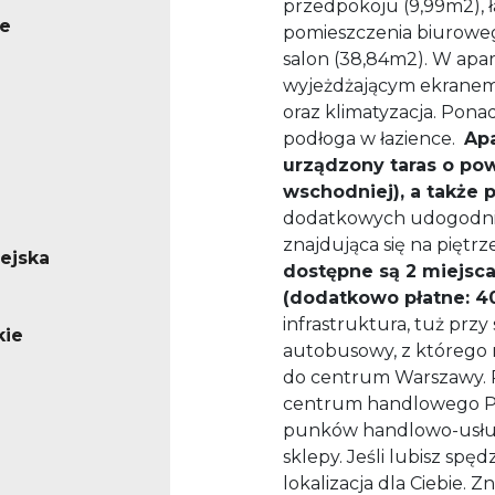
przedpokoju (9,99m2), ła
e
pomieszczenia biuroweg
salon (38,84m2). W apa
wyjeżdżającym ekranem
oraz klimatyzacja. Pon
podłoga w łazience.
Ap
urządzony taras o pow
wschodniej), a także 
dodatkowych udogodnie
znajdująca się na piętrz
iejska
dostępne są 2 miejs
(dodatkowo płatne: 40
infrastruktura, tuż prz
kie
autobusowy, z którego 
do centrum Warszawy. 
centrum handlowego Pro
punków handlowo-usług
sklepy. Jeśli lubisz spęd
lokalizacja dla Ciebie. Z