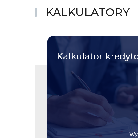
KALKULATORY
Kalkulator
kredyt
Wys