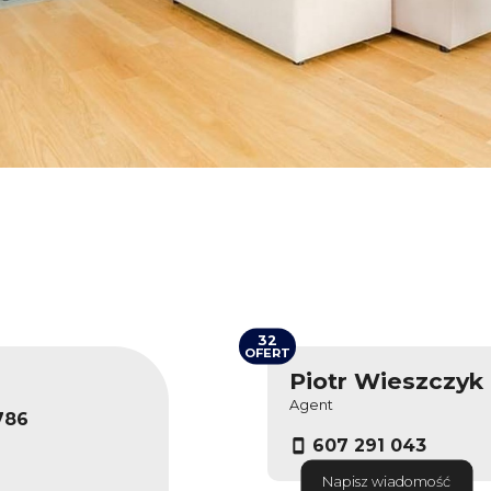
32
OFERT
Piotr Wieszczyk
Agent
786
607 291 043
Napisz wiadomość