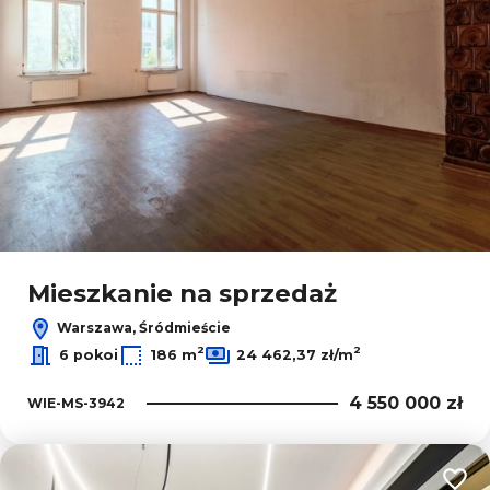
Mieszkanie na sprzedaż
Warszawa, Śródmieście
2
2
6 pokoi
186 m
24 462,37 zł/m
4 550 000 zł
WIE-MS-3942
Dodaj