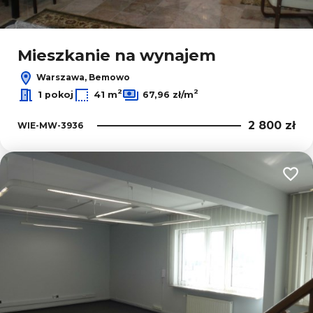
Mieszkanie na wynajem
Warszawa, Bemowo
2
2
1 pokoj
41 m
67,96 zł/m
2 800 zł
WIE-MW-3936
Dodaj