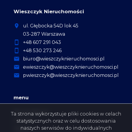
Wieszczyk Nieruchomości
ul. Głębocka 54D lok 45
03-287 Warszawa
+48 607 291 043
+48 530 273 246
biuro@wieszczyknieruchomosci.pl
ewieszczyk@wieszczyknieruchomosci.pl
pwieszczyk@wieszczyknieruchomosci.pl
menu
Strona główna
Ta strona wykorzystuje pliki cookies w celach
O firmie
statystycznych oraz w celu dostosowania
naszych serwisów do indywidualnych
Oferty