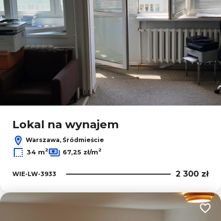
Lokal na wynajem
Warszawa, Śródmieście
2
2
34 m
67,25 zł/m
2 300 zł
WIE-LW-3933
Dodaj