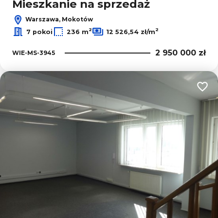
Mieszkanie na sprzedaż
Warszawa, Mokotów
2
2
7 pokoi
236 m
12 526,54 zł/m
2 950 000 zł
WIE-MS-3945
Dodaj