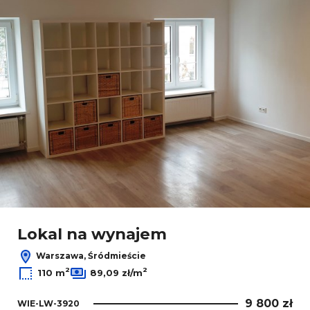
Lokal na wynajem
Warszawa, Śródmieście
2
2
110 m
89,09 zł/m
9 800 zł
WIE-LW-3920