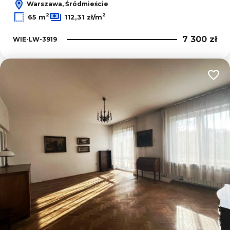
Warszawa, Śródmieście
2
2
65 m
112,31 zł/m
7 300 zł
WIE-LW-3919
Dodaj