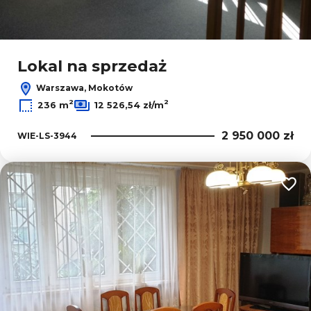
Lokal na sprzedaż
Warszawa, Mokotów
2
2
236 m
12 526,54 zł/m
2 950 000 zł
WIE-LS-3944
Dodaj