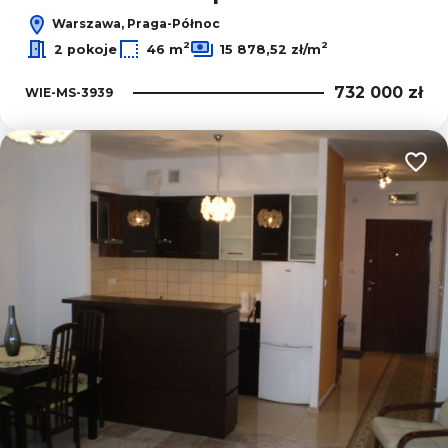
Warszawa, Praga-Północ
2
2
2 pokoje
46 m
15 878,52 zł/m
732 000 zł
WIE-MS-3939
Dodaj