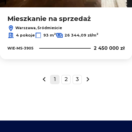
Mieszkanie na sprzedaż
Warszawa, Śródmieście
2
2
4 pokoje
93 m
26 344,09 zł/m
2 450 000 zł
WIE-MS-3905
1
2
3
prev
next