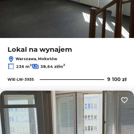
Lokal na wynajem
Warszawa, Mokotów
2
2
236 m
38,64 zł/m
9 100 zł
WIE-LW-3935
Dodaj