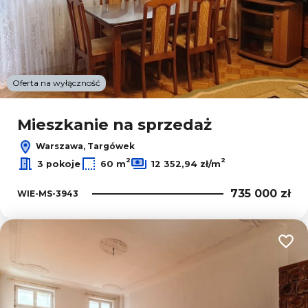
Oferta na wyłączność
Mieszkanie na sprzedaż
Warszawa, Targówek
2
2
3 pokoje
60 m
12 352,94 zł/m
735 000 zł
WIE-MS-3943
Dodaj