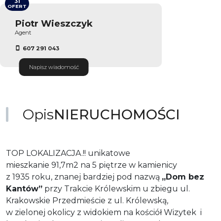
31
OFERT
Piotr Wieszczyk
Agent
607 291 043
Napisz wiadomość
Opis
NIERUCHOMOŚCI
TOP LOKALIZACJA.!! unikatowe
mieszkanie 91,7m2 na 5 piętrze w kamienicy
z 1935 roku, znanej bardziej pod nazwą
,,Dom bez
Kantów”
przy Trakcie Królewskim u zbiegu ul.
Krakowskie Przedmieście z ul. Królewską,
w zielonej okolicy z widokiem na kościół Wizytek i