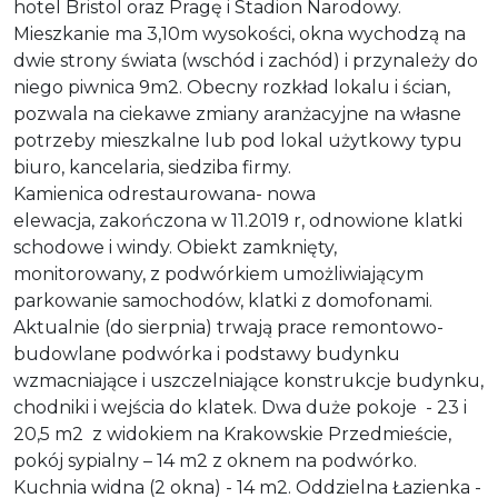
hotel Bristol oraz Pragę i Stadion Narodowy.
Mieszkanie ma 3,10m wysokości, okna wychodzą na
dwie strony świata (wschód i zachód) i przynależy do
niego piwnica 9m2. Obecny rozkład lokalu i ścian,
pozwala na ciekawe zmiany aranżacyjne na własne
potrzeby mieszkalne lub pod lokal użytkowy typu
biuro, kancelaria, siedziba firmy.
Kamienica odrestaurowana- nowa
elewacja, zakończona w 11.2019 r, odnowione klatki
schodowe i windy. Obiekt zamknięty,
monitorowany, z podwórkiem umożliwiającym
parkowanie samochodów, klatki z domofonami.
Aktualnie (do sierpnia) trwają prace remontowo-
budowlane podwórka i podstawy budynku
wzmacniające i uszczelniające konstrukcje budynku,
chodniki i wejścia do klatek. Dwa duże pokoje - 23 i
20,5 m2 z widokiem na Krakowskie Przedmieście,
pokój sypialny – 14 m2 z oknem na podwórko.
Kuchnia widna (2 okna) - 14 m2. Oddzielna Łazienka -