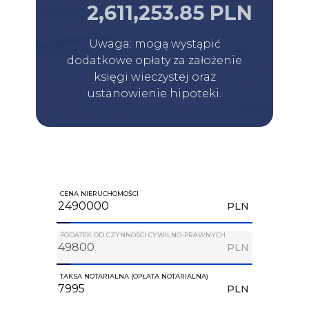
2,611,253.85 PLN
Uwaga: mogą wystąpić
dodatkowe opłaty za założenie
księgi wieczystej oraz
ustanowienie hipoteki.
CENA NIERUCHOMOŚCI
PLN
PODATEK OD CZYNNOŚCI CYWILNO-PRAWNYCH
PLN
TAKSA NOTARIALNA (OPŁATA NOTARIALNA)
PLN