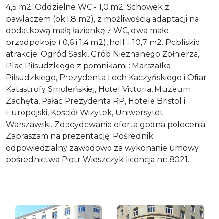
4,5 m2. Oddzielne WC - 1,0 m2. Schowek z
pawlaczem (ok.1,8 m2), z możliwością adaptacji na
dodatkową małą łazienkę z WC, dwa małe
przedpokoje ( 0,6 i 1,4 m2), holl – 10,7 m2. Pobliskie
atrakcje: Ogród Saski, Grób Nieznanego Żołnierza,
Plac Piłsudzkiego z pomnikami : Marszałka
Piłsudzkiego, Prezydenta Lech Kaczyńskiego i Ofiar
Katastrofy Smoleńskiej, Hotel Victoria, Muzeum
Zachęta, Pałac Prezydenta RP, Hotele Bristol i
Europejski, Kościół Wizytek, Uniwersytet
Warszawski. Zdecydowanie oferta godna polecenia.
Zapraszam na prezentację. Pośrednik
odpowiedzialny zawodowo za wykonanie umowy
pośrednictwa Piotr Wieszczyk licencja nr: 8021.