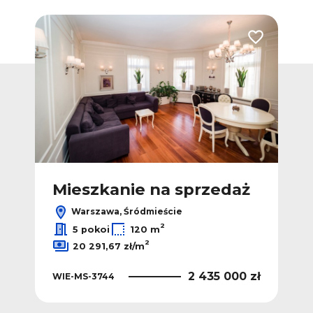
Dodaj do ulubionych
Dodaj do ulub
ż
Mieszkanie na sprzedaż
M
Warszawa, Śródmieście
2
5 pokoi
120 m
2
20 291,67 zł/m
 zł
2 435 000 zł
WIE-MS-3744
WIE