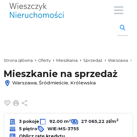
Strona główna
Oferty
Mieszkania
Sprzedaż
Warszawa
Ś
Mieszkanie na sprzedaż
Warszawa, Śródmieście, Królewska
Dodaj do ulubionych
Drukuj
Udostępnij
2
3 pokoje
92.00 m²
27 065,22 zł/m
5 piętro
WIE-MS-3755
Oblicz ratę kredytu