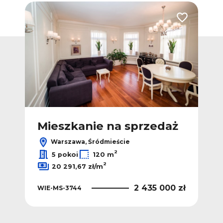
Dodaj do ulubionych
Dodaj do ulub
ż
Mieszkanie na sprzedaż
M
Warszawa, Śródmieście
2
5 pokoi
120 m
2
20 291,67 zł/m
 zł
2 435 000 zł
WIE-MS-3744
WIE