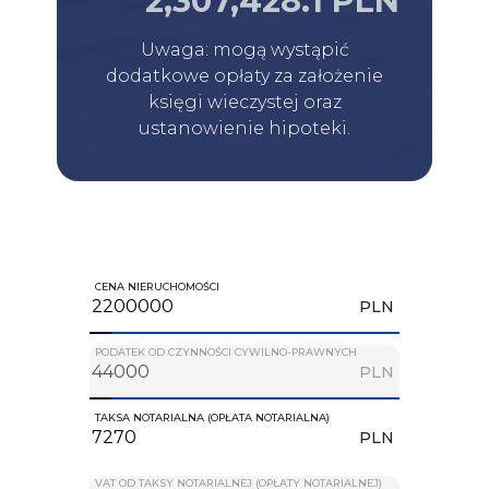
2,307,428.1 PLN
Uwaga: mogą wystąpić
dodatkowe opłaty za założenie
księgi wieczystej oraz
ustanowienie hipoteki.
CENA NIERUCHOMOŚCI
PLN
PODATEK OD CZYNNOŚCI CYWILNO-PRAWNYCH
PLN
TAKSA NOTARIALNA (OPŁATA NOTARIALNA)
PLN
VAT OD TAKSY NOTARIALNEJ (OPŁATY NOTARIALNEJ)