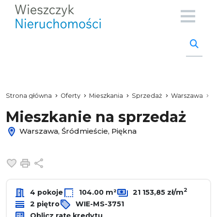
Strona główna
Oferty
Mieszkania
Sprzedaż
Warszawa
Ś
Mieszkanie na sprzedaż
Warszawa, Śródmieście, Piękna
Dodaj do ulubionych
Drukuj
Udostępnij
2
4 pokoje
104.00 m²
21 153,85 zł/m
2 piętro
WIE-MS-3751
Oblicz ratę kredytu