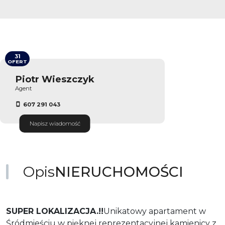
31
OFERT
Piotr Wieszczyk
Agent
607 291 043
Napisz wiadomość
Opis
NIERUCHOMOŚCI
SUPER LOKALIZACJA.!!
Unikatowy apartament w
Śródmieściu w pięknej reprezentacyjnej kamienicy z