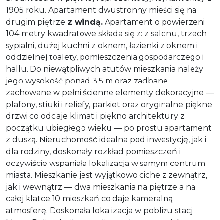
1905 roku. Apartament dwustronny mieści się na
drugim piętrze
z windą.
Apartament o powierzeni
104 metry kwadratowe składa się z: z salonu, trzech
sypialni, dużej kuchni z oknem, łazienki z oknem i
oddzielnej toalety, pomieszczenia gospodarczego i
hallu. Do niewątpliwych atutów mieszkania należy
jego wysokość ponad 3.5 m oraz zadbane
zachowane w pełni ścienne elementy dekoracyjne —
plafony, stiuki i reliefy, parkiet oraz oryginalne piękne
drzwi co oddaje klimat i piękno architektury z
początku ubiegłego wieku — po prostu apartament
z duszą. Nieruchomość idealna pod inwestycję, jak i
dla rodziny, doskonały rozkład pomieszczeń i
oczywiście wspaniała lokalizacja w samym centrum
miasta. Mieszkanie jest wyjątkowo ciche z zewnątrz,
jak i wewnątrz — dwa mieszkania na piętrze a na
całej klatce 10 mieszkań co daje kameralną
atmosferę. Doskonała lokalizacja w pobliżu stacji