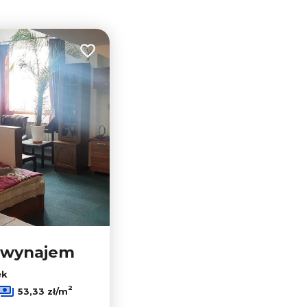
Dodaj do ulubionych
a wynajem
ek
2
53,33 zł/m