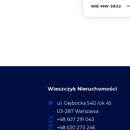
WIE-MW-3832
Wieszczyk Nieruchomości
ul. Głębocka 54D lok 45
03-287 Warszawa
+48 607 291 043
+48 530 273 246