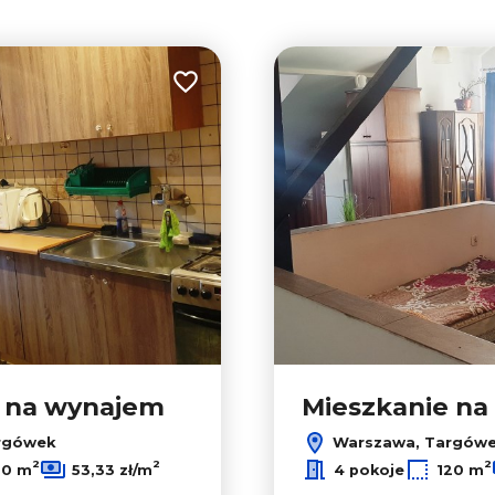
Dodaj do ulubionych
e na wynajem
Mieszkanie n
rgówek
Warszawa, Targów
2
2
2
20 m
53,33 zł/m
4 pokoje
120 m