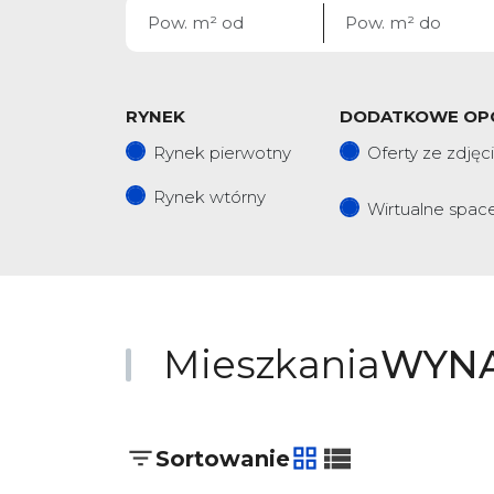
RYNEK
DODATKOWE OP
Rynek pierwotny
Oferty ze zdjęc
Rynek wtórny
Wirtualne spac
Mieszkania
WYN
Sortowanie
tabela
lista