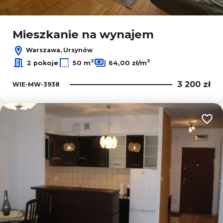
Leaflet
Mieszkanie na wynajem
Warszawa, Ursynów
2
2
2 pokoje
50 m
64,00 zł/m
3 200 zł
WIE-MW-3938
Dodaj