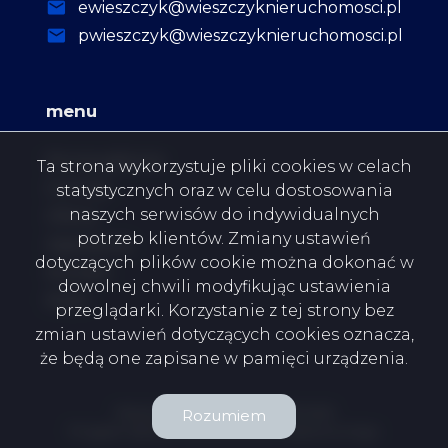
ewieszczyk@wieszczyknieruchomosci.pl
pwieszczyk@wieszczyknieruchomosci.pl
menu
Strona główna
Ta strona wykorzystuje pliki cookies w celach
O firmie
statystycznych oraz w celu dostosowania
naszych serwisów do indywidualnych
Oferty
potrzeb klientów. Zmiany ustawień
Zgłoszenia
dotyczących plików cookie można dokonać w
Kontakt
dowolnej chwili modyfikując ustawienia
Rodo
przeglądarki. Korzystanie z tej strony bez
zmian ustawień dotyczących cookies oznacza,
że będą one zapisane w pamięci urządzenia.
Wieszczyk Nieruchomości © 2026
Rozumiem
Program dla biur nieruchomości
Galactica Virgo