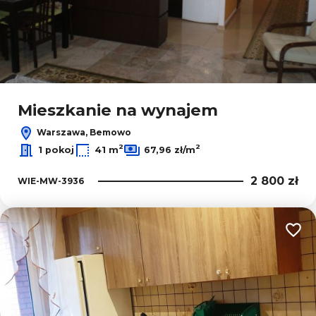
Mieszkanie na wynajem
Warszawa, Bemowo
2
2
1 pokoj
41 m
67,96 zł/m
2 800 zł
WIE-MW-3936
Dodaj