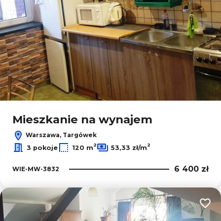
Mieszkanie na wynajem
Warszawa, Targówek
2
2
3 pokoje
120 m
53,33 zł/m
6 400 zł
WIE-MW-3832
Dodaj