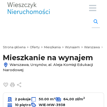
Strona główna
Oferty
Mieszkania
Wynajem
Warszawa
U
Mieszkanie na wynajem
Warszawa, Ursynów, al. Aleja Komisji Edukacji
Narodowej
Dodaj do ulubionych
Drukuj
Udostępnij
2
2 pokoje
50.00 m²
64,00 zł/m
10 piętro
WIE-MW-3938