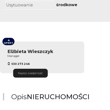
środkowe
Usytuowanie
4
OFERT
Elżbieta Wieszczyk
Manager
530 273 246
Napisz wiadomość
Opis
NIERUCHOMOŚCI