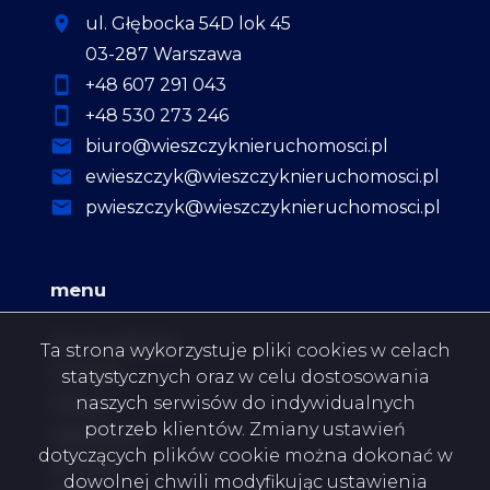
ul. Głębocka 54D lok 45
03-287 Warszawa
+48 607 291 043
+48 530 273 246
biuro@wieszczyknieruchomosci.pl
ewieszczyk@wieszczyknieruchomosci.pl
pwieszczyk@wieszczyknieruchomosci.pl
menu
Strona główna
Ta strona wykorzystuje pliki cookies w celach
O firmie
statystycznych oraz w celu dostosowania
naszych serwisów do indywidualnych
Oferty
potrzeb klientów. Zmiany ustawień
Zgłoszenia
dotyczących plików cookie można dokonać w
Kontakt
dowolnej chwili modyfikując ustawienia