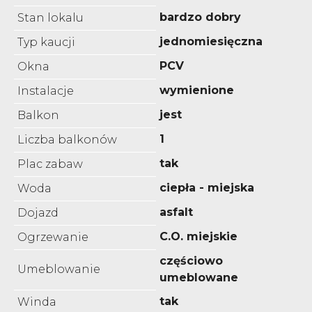
bardzo dobry
Stan lokalu
jednomiesięczna
Typ kaucji
PCV
Okna
wymienione
Instalacje
jest
Balkon
1
Liczba balkonów
tak
Plac zabaw
ciepła - miejska
Woda
asfalt
Dojazd
C.O. miejskie
Ogrzewanie
częściowo
Umeblowanie
umeblowane
tak
Winda