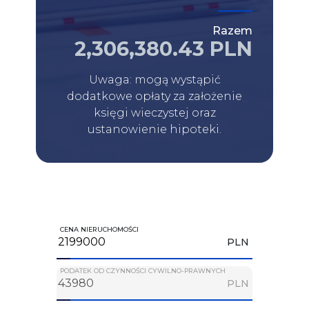
Razem
2,306,380.43 PLN
Uwaga: mogą wystąpić
dodatkowe opłaty za założenie
księgi wieczystej oraz
ustanowienie hipoteki.
CENA NIERUCHOMOŚCI
PLN
PODATEK OD CZYNNOŚCI CYWILNO-PRAWNYCH
PLN