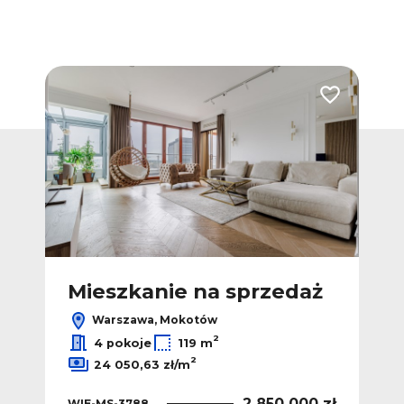
Dodaj do ulubionych
Dodaj do ulub
ż
Mieszkanie na sprzedaż
M
Warszawa, Mokotów
2
4 pokoje
119 m
2
24 050,63 zł/m
 zł
2 850 000 zł
WIE-MS-3788
WIE