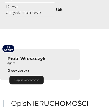
Drzwi
tak
antywłamaniowe
32
OFERT
Piotr Wieszczyk
Agent
607 291 043
Napisz wiadomość
Opis
NIERUCHOMOŚCI