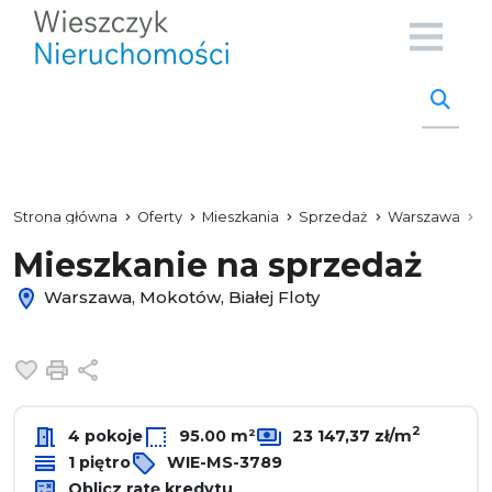
Strona główna
Oferty
Mieszkania
Sprzedaż
Warszawa
M
Mieszkanie na sprzedaż
Warszawa, Mokotów, Białej Floty
Dodaj do ulubionych
Drukuj
Udostępnij
2
4 pokoje
95.00 m²
23 147,37 zł/m
1 piętro
WIE-MS-3789
Oblicz ratę kredytu