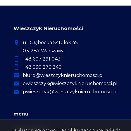
Wieszczyk Nieruchomości
ul. Głębocka 54D lok 45
03-287 Warszawa
+48 607 291 043
+48 530 273 246
biuro@wieszczyknieruchomosci.pl
ewieszczyk@wieszczyknieruchomosci.pl
pwieszczyk@wieszczyknieruchomosci.pl
menu
Strona główna
Ta strona wykorzystuje pliki cookies w celach