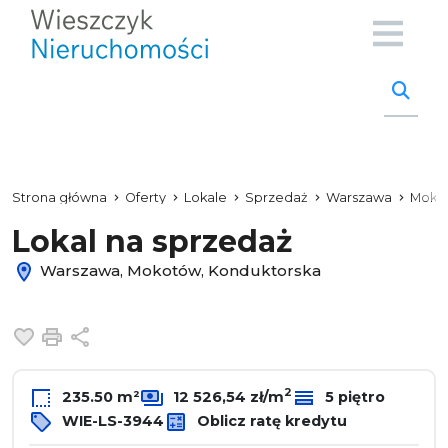
Strona główna
Oferty
Lokale
Sprzedaż
Warszawa
Moko
Lokal na sprzedaż
Warszawa, Mokotów, Konduktorska
Dodaj do ulubionych
Drukuj
Udostępnij
2
235.50 m²
12 526,54 zł/m
5 piętro
WIE-LS-3944
Oblicz ratę kredytu