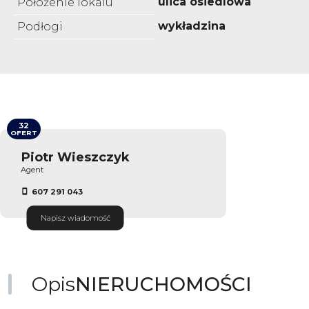
ulica osiedlowa
Położenie lokalu
wykładzina
Podłogi
32
OFERT
Piotr Wieszczyk
Agent
607 291 043
Napisz wiadomość
Opis
NIERUCHOMOŚCI