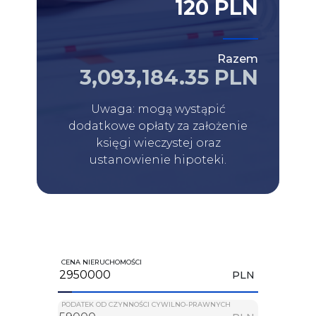
120 PLN
Razem
3,093,184.35 PLN
Uwaga: mogą wystąpić
dodatkowe opłaty za założenie
księgi wieczystej oraz
ustanowienie hipoteki.
CENA NIERUCHOMOŚCI
PLN
PODATEK OD CZYNNOŚCI CYWILNO-PRAWNYCH